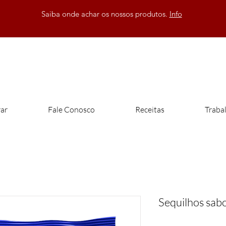
Saiba onde achar os nossos produtos.
Info
ar
Fale Conosco
Receitas
Traba
Sequilhos sab