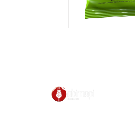
Associado à:
Noss
Rua Je
Segund
Tel:
(8
conta