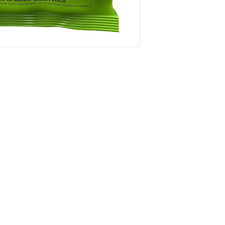
a Fábrica:
Políticas:
quiá, 101 - Canaã Maceió / AL
Institucional
a a Sexta : 08:00 às 18:00
Políticas
2) 3241-3065
Onde Encontrar
topajucara@gmail.com
Representantes
FAQ
​Trabalhe conosco